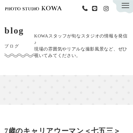
KOWAについて
blog
撮影メニュー
KOWAスタッフが旬なスタジオの情報を発信
♪
キャンペーン
ブログ
現場の雰囲気やリアルな撮影風景など、ぜひ
商品紹介
覗いてみてください。
スタッフ
ブログ
資料請求フォーム
ご予約・お問い合わせ
7歳のキャリアウーマン＜七五三＞