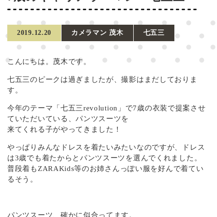
〒132-0035 東京都江戸川区平井4-5-6
営業時間 AM9:00～PM6:30
2019.12.20
カメラマン 茂木
七五三
（定休日：毎週水・木曜日）
03-3681-4529
こんにちは。茂木です。
七五三のピークは過ぎましたが、撮影はまだしておりま
す。
今年のテーマ「七五三revolution」で7歳の衣装で提案させ
ていただいている、パンツスーツを
来てくれる子がやってきました！
やっぱりみんなドレスを着たいみたいなのですが、ドレス
は3歳でも着たからとパンツスーツを選んでくれました。
普段着もZARAKids等のお姉さんっぽい服を好んで着てい
るそう。
パンツスーツ、確かに似合ってます。