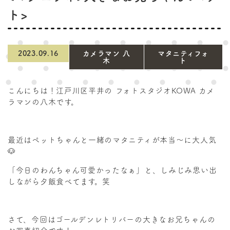
〒132-0035 東京都江戸川区平井4-5-6
ト>
営業時間 AM9:00～PM6:30
（定休日：毎週水・木曜日）
2023.09.16
カメラマン 八
マタニティフォ
木
ト
03-3681-4529
こんにちは！江戸川区平井の フォトスタジオKOWA カメ
ラマンの八木です。
最近はペットちゃんと一緒のマタニティが本当～に大人気
🐶
「今日のわんちゃん可愛かったなぁ」と、しみじみ思い出
しながら夕飯食べてます。笑
さて、今回はゴールデンレトリバーの大きなお兄ちゃんの