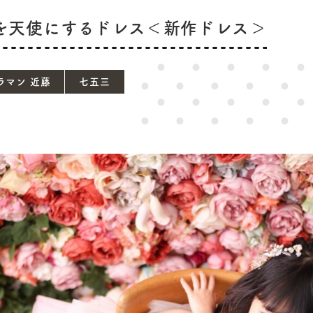
を天使にするドレス＜新作ドレス＞
ラマン 近藤
七五三