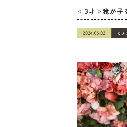
＜3才＞我が子
2024.05.02
カメ