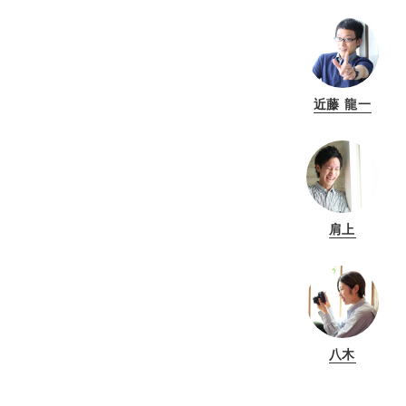
近藤 龍一
肩上
八木