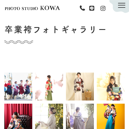
KOWAについて
卒業袴
フォトギャラリー
撮影メニュー
キャンペーン
商品紹介
スタッフ
ブログ
資料請求フォーム
ご予約・お問い合わせ